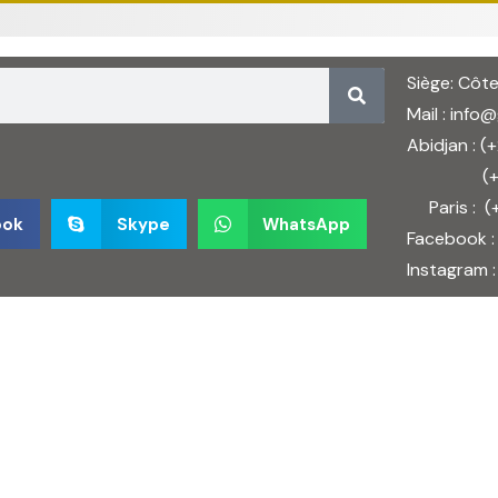
Siège: Côte
Mail :
info
Abidjan : 
(+22
Paris : (
ook
Skype
WhatsApp
Facebook :
Instagram 