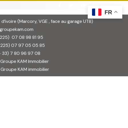
FR
 d’ivoire (Marcory, VGE , face au garage UTB)
@groupekam.com
(+225)
07 08 98 81 95
5)
07 97 05 05 85
+ 33)
7 80 96 97 08
 Groupe KAM Immobilier
: Groupe KAM immobilier