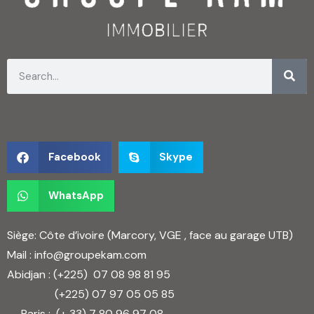
Facebook
Skype
WhatsApp
Siège: Côte d’ivoire (Marcory, VGE , face au garage UTB)
Mail :
info@groupekam.com
Abidjan : (+225)
07 08 98 81 95
(+225)
07 97 05 05 85
Paris : (+ 33)
7 80 96 97 08